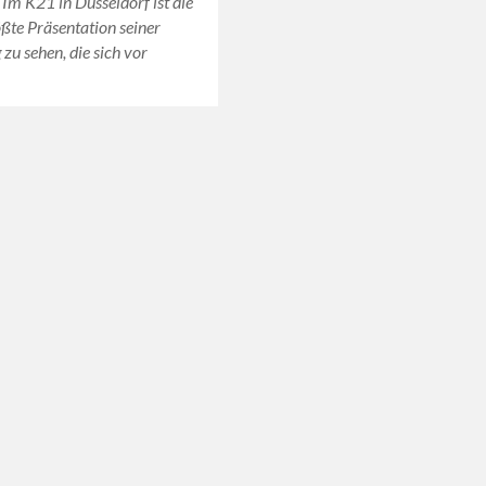
. Im K21 in Düsseldorf ist die
ößte Präsentation seiner
u sehen, die sich vor