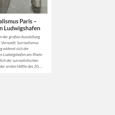
alismus Paris –
in Ludwigshafen
 der großen Ausstellung
 Vernunft. Surrealismus
ag widmet sich der
in Ludwigshafen am Rhein
lich der surrealistischen
 der ersten Hälfte des 20….