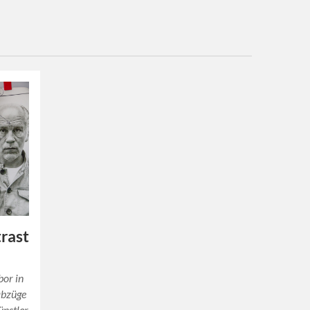
trast
bor in
abzüge
ünstler