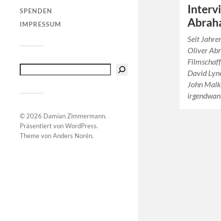
Interv
SPENDEN
Abrah
IMPRESSUM
Seit Jahre
Oliver Abr
Filmschaff
David Lync
John Malko
irgendwann
© 2026
Damian Zimmermann
.
Präsentiert von
WordPress
.
Theme von
Anders Norén
.