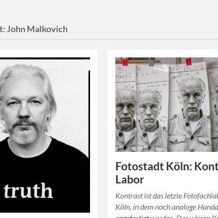
t:
John Malkovich
Fotostadt Köln: Kon
Labor
Kontrast ist das letzte Fotofachla
Köln, in dem noch analoge Hand
angefertigt werden. Das wissen K