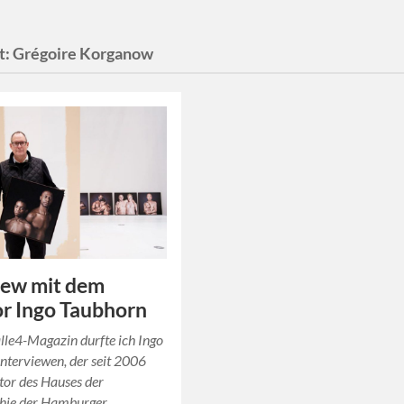
t:
Grégoire Korganow
iew mit dem
r Ingo Taubhorn
lle4-Magazin durfte ich Ingo
nterviewen, der seit 2006
tor des Hauses der
hie der Hamburger