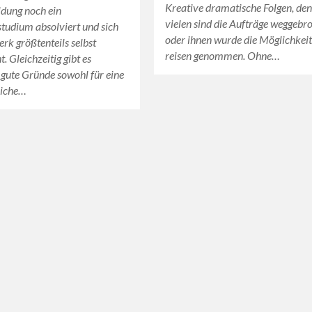
Kreative dramatische Folgen, de
ldung noch ein
vielen sind die Aufträge weggebr
studium absolviert und sich
oder ihnen wurde die Möglichkeit
rk größtenteils selbst
reisen genommen. Ohne…
. Gleichzeitig gibt es
 gute Gründe sowohl für eine
liche…