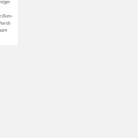
zeiger
e Bien-
chards
nham