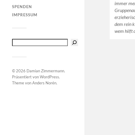
immer meh
SPENDEN
Gruppenaus
IMPRESSUM
erzieheris
dem rein k
wem hilft
© 2026
Damian Zimmermann
.
Präsentiert von
WordPress
.
Theme von
Anders Norén
.