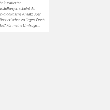
r kuratierten
stellungen scheint der
ch-didaktische Ansatz über
ünstlerischen zu liegen. Doch
 das? Für meine Umfrage…